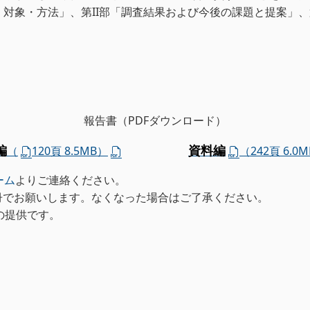
対象・方法」、第II部「調査結果および今後の課題と提案」、第
報告書（PDFダウンロード）
編
資料編
（
120頁 8.5MB）
（242頁 6.0
ーム
よりご連絡ください。
冊でお願いします。なくなった場合はご了承ください。
の提供です。