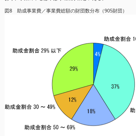
図8 助成事業費／事業費総額の財団数分布（905財団）