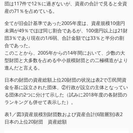
団は117件で12％に過ぎないが、資産の合計で見ると全資
産の71％を占めている。
全てが旧会計基準であった2005年度は、資産規模10億円
未満が49％でほぼ同じ割合であるが、100億円以上は21財
団3％であり現在の1/6弱、合計金額では33％と半分の割
合であった。
このことから、2005年からの14年間において、少数の大
型財団と大多数を占める中小規模財団との二極構造がより
進んだと言える。
日本の財団の資産総額上位20財団の状況は表2で①民間資
金を基に設立された団体、②行政が設立の主体となってい
る団体の2つに分けて示した（試みに2018年度の各財団の
ランキングも併せて表示した）。
表1／図3資産規模別財団数および資産合計(6階層別)表2
日本の上位20財団 資産総額