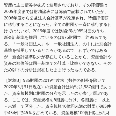
資産は主に債券や株式で運用されており、その評価額は
2005年度までは財務諸表には簿価で記載されていたが、
2006年度から公益法人会計基準が改定され、時価評価額
に移行することになった。全ての財団が一斉に移行するわ
けではないが、2019年度では[対象B]の985財団のうち、
新会計基準を採用しているのは976財団で、約99％であ
る。「一般財団法人」や「一般社団法人」の中には別会計
基準を採用しているところがあるので、わずかではある
が、新会計基準以外が存在していることから、資産合計や
資産の順位等は同一基準での計算・比較ができない。その
ため以下の分析は混在したまま行ったものである。
［対象B］985財団の2019年度末（数件の例外を除いて
2020年3月31日現在）の資産合計は約5兆1,987億円であっ
た。資産規模別に財団の分布を示したのが表1／図3であ
る。ここでは、資産規模を6階層に分け、各階層は「以上
～未満」で区分した。資産規模10億円未満の財団が985件
中454件で46％を占めている。資産規模100億円以上の財