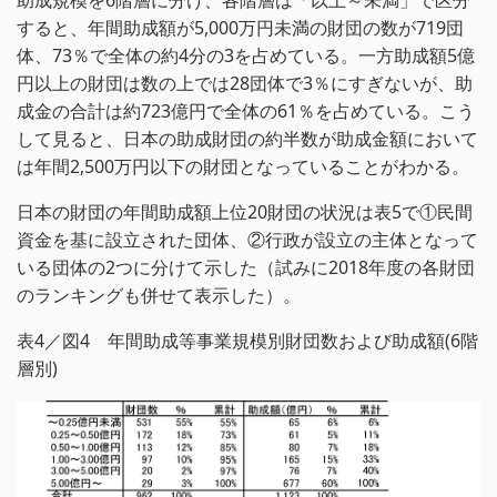
助成規模を6階層に分け、各階層は「以上～未満」で区分
すると、年間助成額が5,000万円未満の財団の数が719団
体、73％で全体の約4分の3を占めている。一方助成額5億
円以上の財団は数の上では28団体で3％にすぎないが、助
成金の合計は約723億円で全体の61％を占めている。こう
して見ると、日本の助成財団の約半数が助成金額において
は年間2,500万円以下の財団となっていることがわかる。
日本の財団の年間助成額上位20財団の状況は表5で①民間
資金を基に設立された団体、②行政が設立の主体となって
いる団体の2つに分けて示した（試みに2018年度の各財団
のランキングも併せて表示した）。
表4／図4 年間助成等事業規模別財団数および助成額(6階
層別)