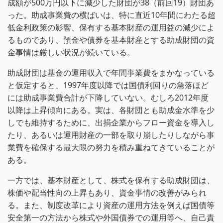
成額が500万円以下に減少した財団が38（前回19）財団あ
った。助成事業費の横ばいは、特に直近10年間にわたる超
低金利政策の影響、保有する基本財産の運用益の減少によ
るものであり、預金や債券を基本財産とする助成財団の資
金事情は厳しい状況が続いている。
助成財団は基金の運用収入で年間事業費をまかなっている
と仮定すると、1997年度以降では国債利回りの急落ほど
には助成事業費合計が下降していない。むしろ2012年度
以降は上昇傾向にある。実は、各財団とも助成金水準を少
しでも維持するために、出捐企業からフロー資金を導入し
たり、あるいは運用財産の一部を取り崩したりしながら事
業費を確保する最大限の努力を積み重ねてきていることが
ある。
一方では、基本財産として、株式を保有する助成財団は、
株価や配当性向の上昇もあり、資金事情の改善がみられ
る。また、制度改革により資産の運用方法を例えば国債等
安全第一の方法から株式や外国債券での運用等へ、自己責