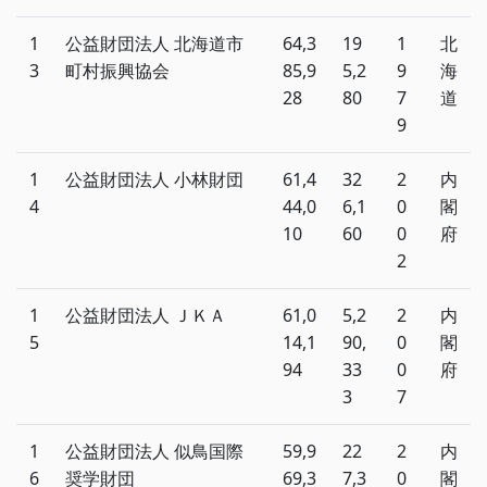
1
公益財団法人 北海道市
64,3
19
1
北
3
町村振興協会
85,9
5,2
9
海
28
80
7
道
9
1
公益財団法人 小林財団
61,4
32
2
内
4
44,0
6,1
0
閣
10
60
0
府
2
1
公益財団法人 ＪＫＡ
61,0
5,2
2
内
5
14,1
90,
0
閣
94
33
0
府
3
7
1
公益財団法人 似鳥国際
59,9
22
2
内
6
奨学財団
69,3
7,3
0
閣