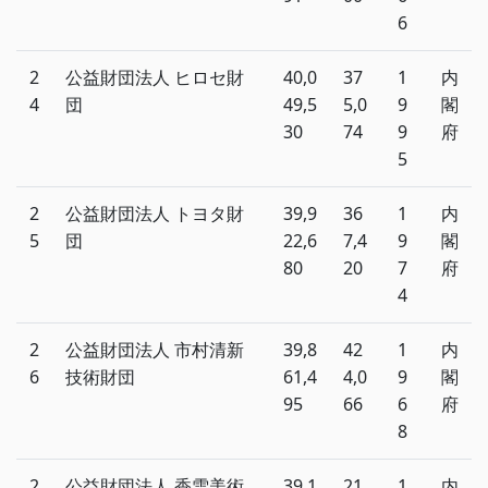
6
2
公益財団法人 ヒロセ財
40,0
37
1
内
4
団
49,5
5,0
9
閣
30
74
9
府
5
2
公益財団法人 トヨタ財
39,9
36
1
内
5
団
22,6
7,4
9
閣
80
20
7
府
4
2
公益財団法人 市村清新
39,8
42
1
内
6
技術財団
61,4
4,0
9
閣
95
66
6
府
8
2
公益財団法人 香雪美術
39,1
21,
1
内