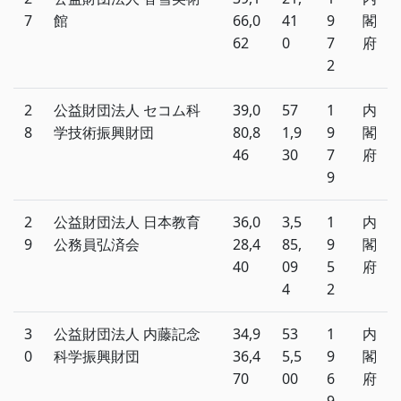
7
館
66,0
41
9
閣
62
0
7
府
2
2
公益財団法人 セコム科
39,0
57
1
内
8
学技術振興財団
80,8
1,9
9
閣
46
30
7
府
9
2
公益財団法人 日本教育
36,0
3,5
1
内
9
公務員弘済会
28,4
85,
9
閣
40
09
5
府
4
2
3
公益財団法人 内藤記念
34,9
53
1
内
0
科学振興財団
36,4
5,5
9
閣
70
00
6
府