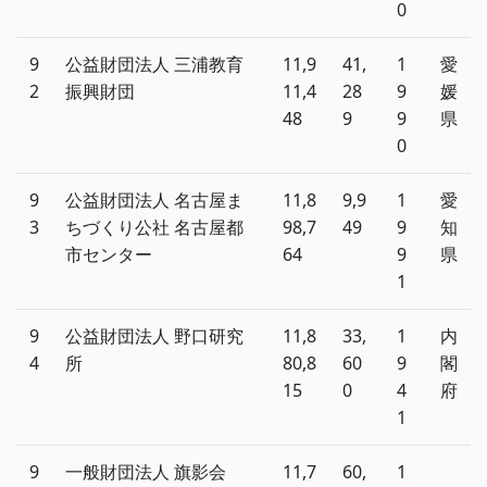
0
9
公益財団法人 三浦教育
11,9
41,
1
愛
2
振興財団
11,4
28
9
媛
48
9
9
県
0
9
公益財団法人 名古屋ま
11,8
9,9
1
愛
3
ちづくり公社 名古屋都
98,7
49
9
知
市センター
64
9
県
1
9
公益財団法人 野口研究
11,8
33,
1
内
4
所
80,8
60
9
閣
15
0
4
府
1
9
一般財団法人 旗影会
11,7
60,
1