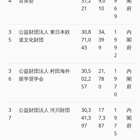
4
育英会
37,2
9,0
9
閣
21
10
6
府
9
3
公益財団法人 東日本鉄
30,8
34,
1
内
5
道文化財団
71,0
39
9
閣
43
9
9
府
2
3
公益財団法人 村田海外
30,5
21,
1
内
6
留学奨学会
02,2
78
9
閣
57
0
7
府
0
3
公益財団法人 河川財団
30,3
17
1
内
7
41,3
7,3
9
閣
97
87
7
府
5