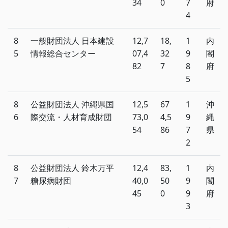
34
0
7
府
4
8
一般財団法人 日本建設
12,7
18,
1
内
5
情報総合センター
07,4
32
9
閣
82
7
8
府
5
8
公益財団法人 沖縄県国
12,5
67
1
沖
6
際交流・人材育成財団
73,0
4,5
9
縄
54
86
7
県
2
8
公益財団法人 鈴木万平
12,4
83,
1
内
7
糖尿病財団
40,0
50
9
閣
45
0
9
府
3