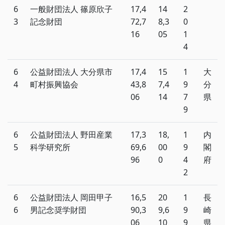
6
一般財団法人 篠原欣子
17,4
14
2
3
記念財団
72,7
8,3
0
16
05
1
4
6
公益財団法人 大分県市
17,4
15
1
大
4
町村振興協会
43,8
7,4
9
分
06
14
7
県
9
6
公益財団法人 野田産業
17,3
18,
1
内
5
科学研究所
69,6
00
9
閣
96
0
4
府
2
6
公益財団法人 岡田甲子
16,5
20
1
長
6
男記念奨学財団
90,3
9,6
9
崎
06
10
9
県