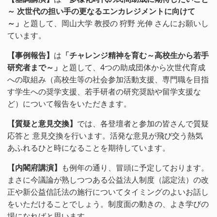
～ 次世代の担い手の更なるエンカレジメントに向けて
～」
と題して、岡山大学 教授の 狩野 光伸 さんにお願いし
ています。
【事例報告】
は
「チャレンジ精神を育む～高校生から若手
研究者まで～」
と題して、4つの助成団体から次世代育成
への取組み（高校生等の社会参加活動支援、専門職を目指
す学生への奨学支援、若手研者の研究奨励や留学支援な
ど）について報告をいただきます。
【質疑と意見交換】
では、各登壇者と参加の皆さんで質疑
応答と 意見交換を行います。活発な意見が飛び交う熱気
あふれるひと時になることを期待しています。
【内閣府講演】
も例年の通り、冒頭に予定しております。
まさに今議論が熟しつつある公益法人制度（認定法）の改
正や新公益信託法の施行についてタイミングのよいお話し
をいただけることでしょう。制度面の動きの、よき学びの
場になればと思います。