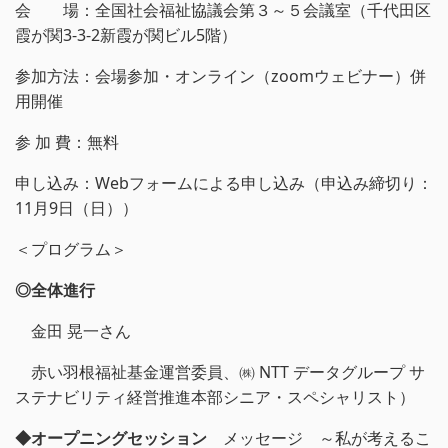
会 場：全国社会福祉協議会第３～５会議室（千代田区
霞が関3-3-2新霞が関ビル5階）
参加方法：会場参加・オンライン（zoomウェビナー）併
用開催
参 加 費：無料
申し込み：Webフォームによる申し込み（申込み締切り：
11月9日（日））
＜プログラム＞
◎全体進行
金田 晃一さん
赤い羽根福祉基金運営委員、㈱ NTT データグループ サ
ステナビリティ経営推進本部シニア・スペシャリスト）
◆オープニングセッション
メッセージ ～私が考えるこ