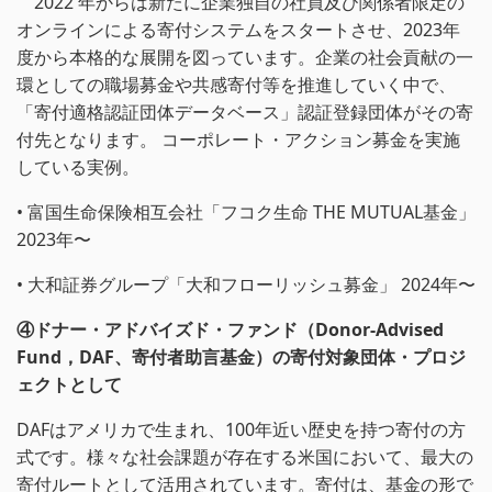
2022 年からは新たに企業独自の社員及び関係者限定の
オンラインによる寄付システムをスタートさせ、2023年
度から本格的な展開を図っています。企業の社会貢献の一
環としての職場募金や共感寄付等を推進していく中で、
「寄付適格認証団体データベース」認証登録団体がその寄
付先となります。 コーポレート・アクション募金を実施
している実例。
• 富国生命保険相互会社「フコク生命 THE MUTUAL基金」
2023年〜
• 大和証券グループ「大和フローリッシュ募金」 2024年〜
④ドナー・アドバイズド・ファンド（Donor-Advised
Fund，DAF、寄付者助言基金）の寄付対象団体・プロジ
ェクトとして
DAFはアメリカで生まれ、100年近い歴史を持つ寄付の方
式です。様々な社会課題が存在する米国において、最大の
寄付ルートとして活用されています。寄付は、基金の形で