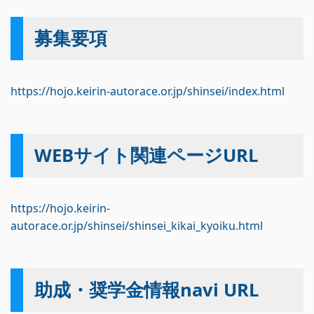
募集要項
https://hojo.keirin-autorace.or.jp/shinsei/index.html
WEBサイト関連ページURL
https://hojo.keirin-
autorace.or.jp/shinsei/shinsei_kikai_kyoiku.html
助成・奨学金情報navi URL