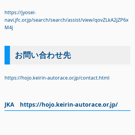
https://jyosei-
navi.jfc.or.jp/search/search/assist/view/qovZLkA2jZP6x
M4j
お問い合わせ先
https://hojo.keirin-autorace.or.jp/contact.html
JKA
https://hojo.keirin-autorace.or.jp/