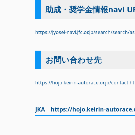
助成・奨学金情報navi U
https://jyosei-navi.jfc.or.jp/search/searc
お問い合わせ先
https://hojo.keirin-autorace.or.jp/contact.h
JKA
https://hojo.keirin-autorace.o