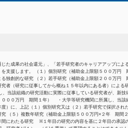
じた成果の社会還元」、「若手研究者のキャリアアップによ
」を支援します。 （１）個別研究（補助金上限額５００万円 
よる独創的な研究 （２）若手研究（補助金上限額２００万円 
研究者（研究に従事してから概ね１５年以内にある者）による研
し、当該組織の研究活動に実際に従事している研究者が、新技
，０００万円 期間１年） ・大学等研究機関に所属し、当該
年度）に、上記（１）個別研究又は（２）若手研究で採択され
研究 （５）複数年研究（補助金上限額５００万円×２年 期間
年間にわたる研究 ※１年目の研究の内容を基に２年目の承認