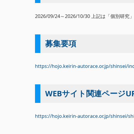
2026/09/24～2026/10/30 上記は「個別
募集要項
https://hojo.keirin-autorace.or.jp/shinsei/i
WEBサイト関連ページUR
https://hojo.keirin-autorace.or.jp/shinsei/s