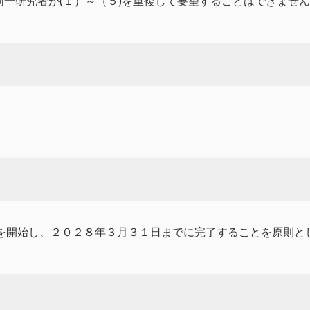
同一研究者が(１）～（５)を重複して要望することはできま
業を開始し、２０２８年３月３１日までに完了することを原則と