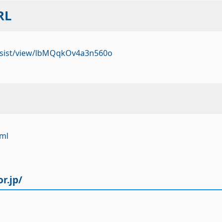
RL
h/assist/view/lbMQqkOv4a3n560o
tml
r.jp/