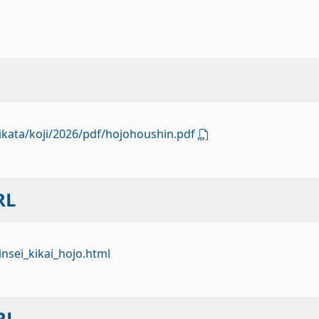
shikata/koji/2026/pdf/hojohoushin.pdf
L
hinsei_kikai_hojo.html
RL