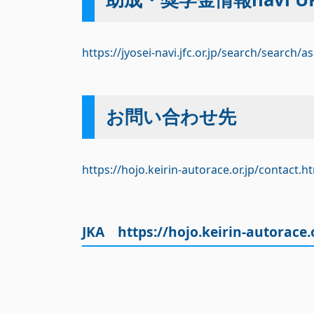
https://jyosei-navi.jfc.or.jp/search/search
お問い合わせ先
https://hojo.keirin-autorace.or.jp/contact.h
JKA
https://hojo.keirin-autorace.o