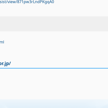
h/assist/view/871pw3rLndPKgqA0
tml
r.jp/