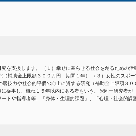
究を支援します。 （１）幸せに暮らせる社会を創るための活
究（補助金上限額３００万円 期間１年） （３）女性のスポ
の競技力や社会的評価の向上に資する研究（補助金上限額３０
際に従事し、概ね１５年以内にある者をいう。 ※同一研究者が
スリートや指導者等、「身体・生理的課題」、「心理・社会的課