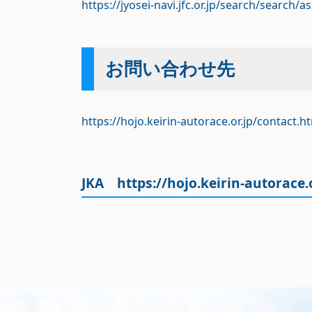
https://jyosei-navi.jfc.or.jp/search/searc
お問い合わせ先
https://hojo.keirin-autorace.or.jp/contact.h
JKA
https://hojo.keirin-autorace.o