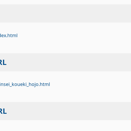
ndex.html
L
hinsei_koueki_hojo.html
RL