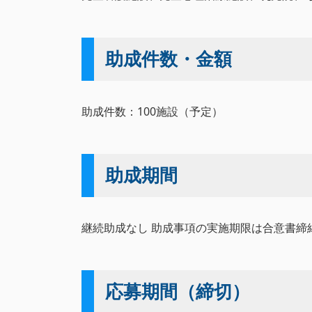
助成件数・金額
助成件数：100施設（予定）
助成期間
継続助成なし 助成事項の実施期限は合意書締結後
応募期間（締切）