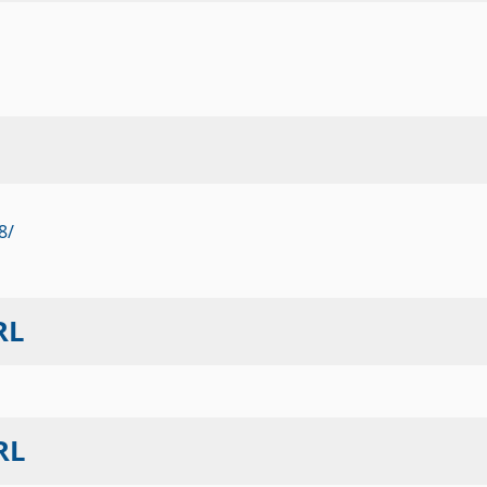
8/
L
RL