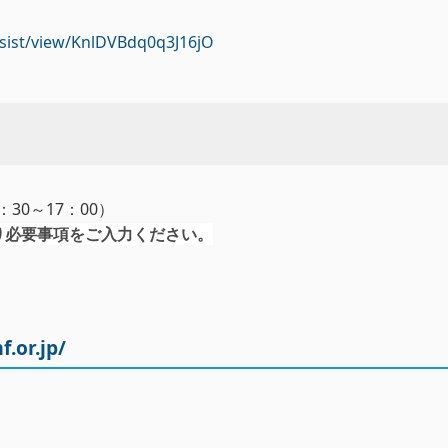
/assist/view/KnlDVBdq0q3J16jO
：30～17：00）
り必要事項をご入力ください。
.or.jp/