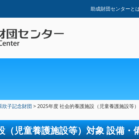
助成財団センターと
原欣子記念財団
>
2025年度 社会的養護施設（児童養護施設等
施設（児童養護施設等）対象 設備・