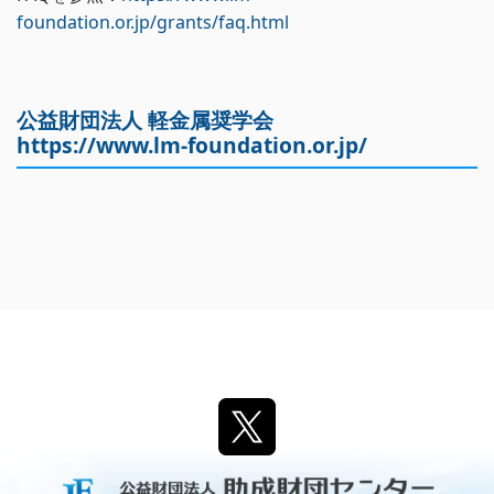
foundation.or.jp/grants/faq.html
公益財団法人 軽金属奨学会
https://www.lm-foundation.or.jp/