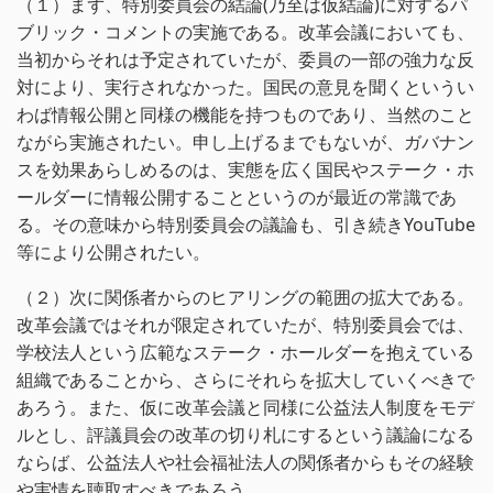
（１）まず、特別委員会の結論(乃至は仮結論)に対するパ
ブリック・コメントの実施である。改革会議においても、
当初からそれは予定されていたが、委員の一部の強力な反
対により、実行されなかった。国民の意見を聞くというい
わば情報公開と同様の機能を持つものであり、当然のこと
ながら実施されたい。申し上げるまでもないが、ガバナン
スを効果あらしめるのは、実態を広く国民やステーク・ホ
ールダーに情報公開することというのが最近の常識であ
る。その意味から特別委員会の議論も、引き続きYouTube
等により公開されたい。
（２）次に関係者からのヒアリングの範囲の拡大である。
改革会議ではそれが限定されていたが、特別委員会では、
学校法人という広範なステーク・ホールダーを抱えている
組織であることから、さらにそれらを拡大していくべきで
あろう。また、仮に改革会議と同様に公益法人制度をモデ
ルとし、評議員会の改革の切り札にするという議論になる
ならば、公益法人や社会福祉法人の関係者からもその経験
や実情を聴取すべきであろう。