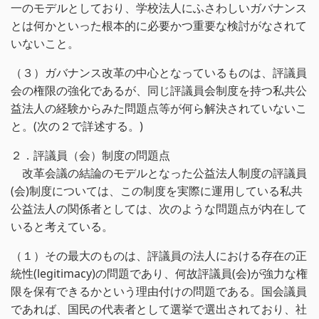
一のモデルとしており、学校法人にふさわしいガバナンス
とは何かといった根本的に必要かつ重要な検討がなされて
いないこと。
（３）ガバナンス改革の中心となっているものは、評議員
会の権限の強化であるが、同じ評議員会制度を持つ私共公
益法人の経験からみた問題点等が何ら解決されていないこ
と。(次の２で詳述する。)
２．評議員（会）制度の問題点
改革会議の結論のモデルとなった公益法人制度の評議員
(会)制度については、この制度を実際に運用している私共
公益法人の関係者としては、次のような問題点が内在して
いると考えている。
（１）その最大のものは、評議員の法人における存在の正
統性(legitimacy)の問題であり、何故評議員(会)が強力な権
限を保有できるかという理由付けの問題である。国会議員
であれば、国民の代表者として選挙で選出されており、社