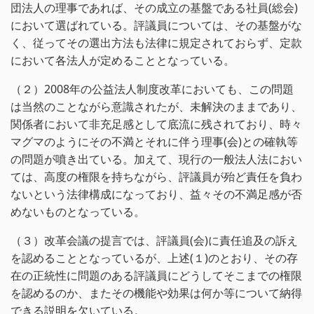
団法人の理事であれば、その成立の基盤である社員(総会)
において選ばれている。評議員については、その基盤がな
く、従ってその選出方法も法律に規定されておらず、定款
において各法人が定めることとなっている。
（２）2008年の公益法人制度改革においても、この問題
は当然のことながら意識されたが、未解決のままであり、
関係者において非充足感として底流に残されており、時々
マグマのようにその不満とそれに伴う理事(会)との確執等
の問題が噴き出ている。加えて、現行の一般法人法におい
ては、高度の権限を持ちながら、評議員が殆ど責任を負わ
ないという法律構成になっており、益々その不満足感が否
めないものとなっている。
（３）改革会議の提言では、評議員(会)に責任追及の訴え
を認めることとなっているが、上述(１)のとおり、その存
在の正統性に問題のある評議員にどうしてそこまでの権限
を認めるのか、またその機能や効果は何か等について納得
できる説明を欠いている。