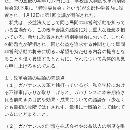
た。その直後の本年1月7日には、学校法人制度改革特別委
員会(以下単に「特別委員会」という)が文部科学省内に設
置され、1月12日に第1回会議が開催された。
私共は、公益法人として同じ民間の非営利活動を担って
いる立場から、この改革会議の結論に対し重大な疑念を抱
いている。新たに設置された特別委員会において、これら
の問題点が解消され、同じ公益を追求する仲間として民間
非営利活動の将来に明るい希望を持たせる内容の提言とな
ることを強く要望するとともに、それについて具体的意見
を申し上げるものである。
１．改革会議の結論の問題点
（１）ガバナンス改革と銘打っているが、私立学校におけ
る不祥事ばかりが取り上げられ、ガバナンスに本来期待さ
れる前向きの目的や効果・成果についての議論が（少なく
とも最初の段階では）されず、最後に一般論として触れて
いるにとどまること。
（２）ガバナンスの理想を株式会社や公益法人の制度を唯