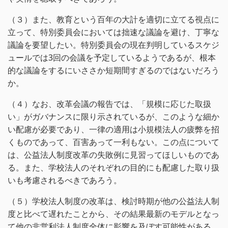
（３）また、教育という百年の大計を適切に立てる視点に
立って、特別委員会においては拙速な議論を避け、丁寧な
議論を要望したい。特別委員会の現在判明しているスケジ
ュールでは3回の会議を予定しているようであるが、根本
的な議論をするにいささか短期間すぎるのではないだろう
か。
（４）なお、改革会議の報告では、「規模に応じた取扱
い」がガバナンスに限り示されているが、このような細か
い配慮が必要であり、一律の適用は小規模法人の疲弊を招
くものであって、百害あって一利もない。この点について
は、公益法人制度改革の失敗例に見習ってほしいものであ
る。また、学校法人のそれぞれの目的にも配慮した取り扱
いも考慮されるべきであろう。
（５）学校法人制度の改革は、検討時期が他の公益法人制
度と比べて遅れたことから、その結果最新のモデルとなっ
て他の非営利法人制度全体に影響を及ぼす可能性がある。