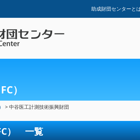
助成財団センターと
FC）
）
>
中谷医工計測技術振興財団
FC） 一覧